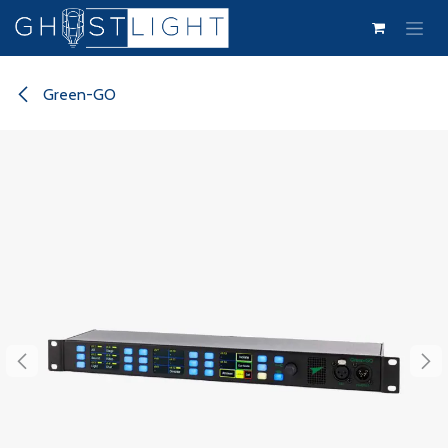
Skip to Content
Green-GO